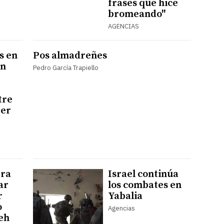
frases que hice
bromeando"
AGENCIAS
s en
Pos almadreñes
ón
Pedro García Trapiello
tre
jer
ra
Israel continúa
ar
los combates en
r
Yabalia
o
Agencias
eh