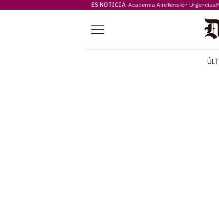
ES NOTICIA
Academia Aire
Tensión Urgencias
F
Menú
ÚL