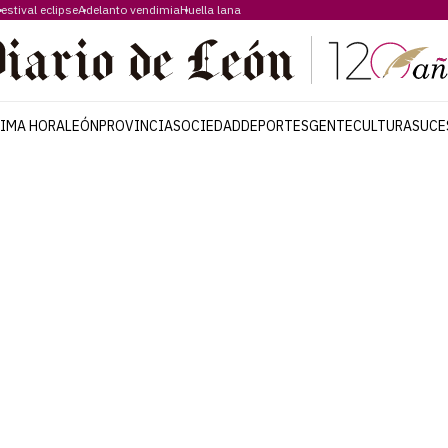
estival eclipse
Adelanto vendimia
Huella lana
TIMA HORA
LEÓN
PROVINCIA
SOCIEDAD
DEPORTES
GENTE
CULTURA
SUCE