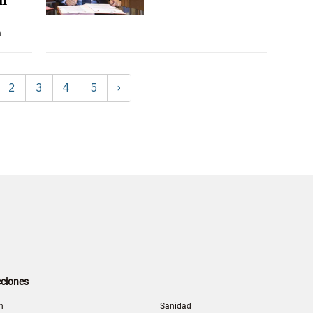
en
a
2
3
4
5
›
ciones
n
Sanidad