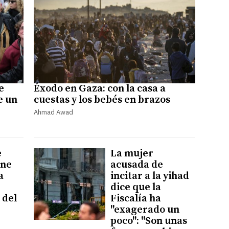
e
Éxodo en Gaza: con la casa a
e un
cuestas y los bebés en brazos
Ahmad Awad
e
La mujer
úne
acusada de
a
incitar a la yihad
dice que la
 del
Fiscalía ha
"exagerado un
poco": "Son unas