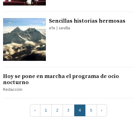
Sencillas historias hermosas
efe | sevilla
Hoy se pone en marcha el programa de ocio
nocturno
Redacción
‹
1
2
3
4
5
›