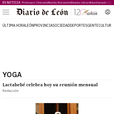
ES NOTICIA
Pirómano Oteruelo
Ronda Noroeste
Oleada robos
Voluntariado Cári
Menú
ÚLTIMA HORA
LEÓN
PROVINCIA
SOCIEDAD
DEPORTES
GENTE
CULTURA
YOGA
Lactabebé celebra hoy su reunión mensual
Redacción