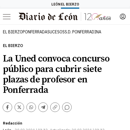
LEÓN
EL BIERZO
Menú
EL BIERZO
PONFERRADA
SUCESOS
S.D. PONFERRADINA
EL BIERZO
La Uned convoca concurso
público para cubrir siete
plazas de profesor en
Ponferrada
Comentarios
Facebook
Twitter
Whatsapp
Telegram
Copiar
enlace
Redacción