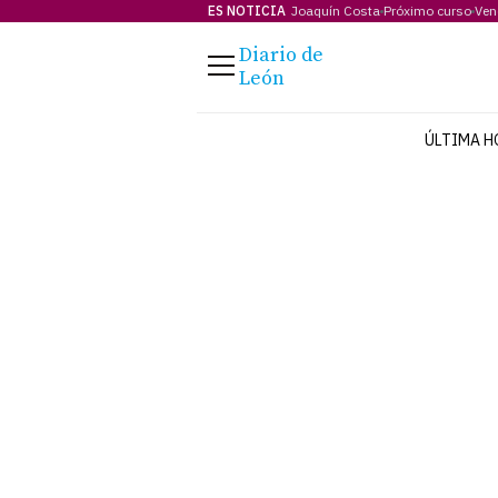
ES NOTICIA
Joaquín Costa
Próximo curso
Ven
Diario de
Menú
León
ÚLTIMA H