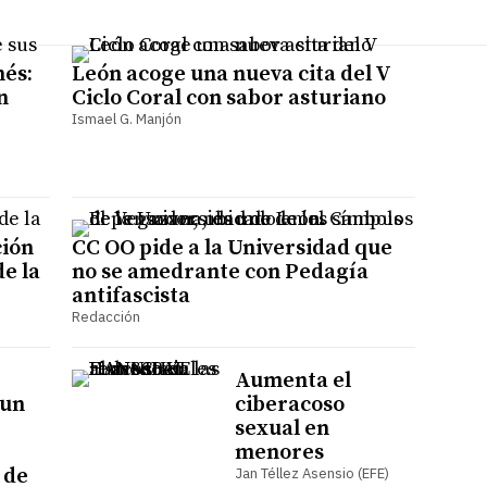
nés:
León acoge una nueva cita del V
n
Ciclo Coral con sabor asturiano
Ismael G. Manjón
ción
CC OO pide a la Universidad que
de la
no se amedrante con Pedagía
antifascista
Redacción
Aumenta el
 un
ciberacoso
sexual en
menores
 de
Jan Téllez Asensio (EFE)