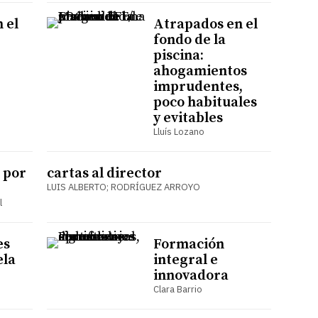
 el
Atrapados en el
fondo de la
piscina:
ahogamientos
imprudentes,
poco habituales
y evitables
Lluís Lozano
 por
cartas al director
LUIS ALBERTO; RODRÍGUEZ ARROYO
l
es
Formación
ela
integral e
innovadora
Clara Barrio