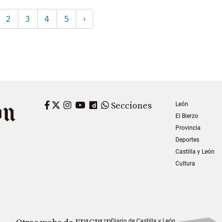
2
3
4
5
›
Facebook
Twitter
Instagram
YouTube
Dailymotion
WhatsApp
Secciones
León
El Bierzo
Provincia
Deportes
Castilla y León
Cultura
Diario de Castilla y León