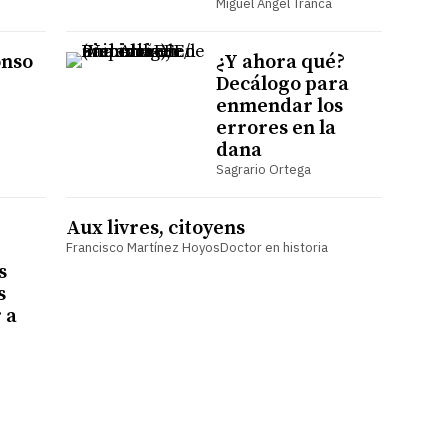
Miguel Ángel Tranca
onso
¿Y ahora qué?
Decálogo para
enmendar los
errores en la
dana
Sagrario Ortega
Aux livres, citoyens
Francisco Martínez HoyosDoctor en historia
s
s
 a