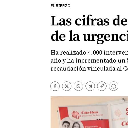
EL BIERZO
Las cifras d
de la urgenci
Ha realizado 4.000 interven
año y ha incrementado un 5
recaudación vinculada al C
Comentarios
Facebook
Twitter
Whatsapp
Telegram
Copiar
enlace