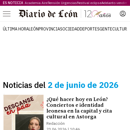
ES NOTICIA
Academia Aire
Tensión Urgencias
Festival eclipse
Adelanto vendimi
Menú
ÚLTIMA HORA
LEÓN
PROVINCIA
SOCIEDAD
DEPORTES
GENTE
CULTURA
Noticias del
2 de junio de 2026
¿Qué hacer hoy en León?
Conciertos e identidad
leonesa en la capital y cita
cultural en Astorga
Redacción
23.06.2026 | 10:46