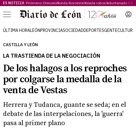
ES NOTICIA
Pirómano Oteruelo
Ronda Noroeste
Oleada robos
Voluntariado Cári
Menú
ÚLTIMA HORA
LEÓN
PROVINCIA
SOCIEDAD
DEPORTES
GENTE
CULTURA
CASTILLA Y LEÓN
LA TRASTIENDA DE LA NEGOCIACIÓN
De los halagos a los reproches
por colgarse la medalla de la
venta de Vestas
Herrera y Tudanca, guante se seda; en el
debate de las interpelaciones, la 'guerra'
pasa al primer plano