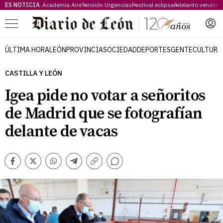
ES NOTICIA
Academia Aire
Tensión Urgencias
Festival eclipse
Adelanto vendimi
Menú
ÚLTIMA HORA
LEÓN
PROVINCIA
SOCIEDAD
DEPORTES
GENTE
CULTURA
CASTILLA Y LEÓN
Igea pide no votar a señoritos
de Madrid que se fotografían
delante de vacas
Comentarios
Facebook
Twitter
Whatsapp
Telegram
Copiar
enlace