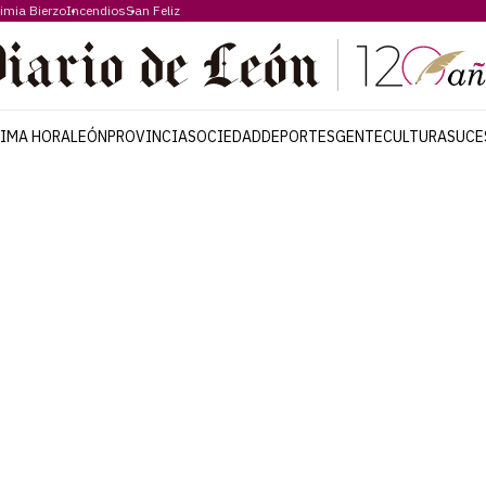
imia Bierzo
Incendios
San Feliz
TIMA HORA
LEÓN
PROVINCIA
SOCIEDAD
DEPORTES
GENTE
CULTURA
SUCE