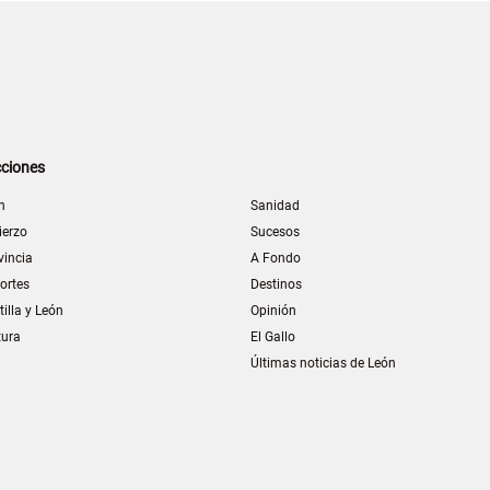
ciones
n
Sanidad
ierzo
Sucesos
vincia
A Fondo
ortes
Destinos
tilla y León
Opinión
tura
El Gallo
Últimas noticias de León