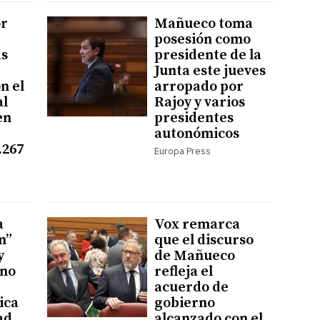
or
Mañueco toma
posesión como
as
presidente de la
Junta este jueves
n el
arropado por
al
Rajoy y varios
en
presidentes
autonómicos
.267
Europa Press
a
Vox remarca
n”
que el discurso
y
de Mañueco
 no
refleja el
acuerdo de
ica
gobierno
ad
alcanzado con el