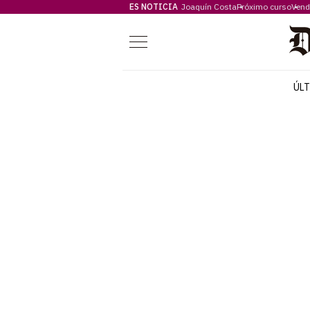
ES NOTICIA
Joaquín Costa
Próximo curso
Vend
Menú
ÚL