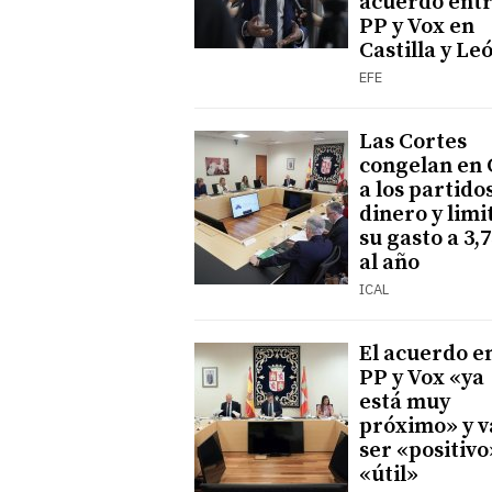
acuerdo ent
PP y Vox en
Castilla y Le
EFE
Las Cortes
congelan en 
a los partidos
dinero y limi
su gasto a 3,
al año
ICAL
El acuerdo e
PP y Vox «ya
está muy
próximo» y v
ser «positivo
«útil»