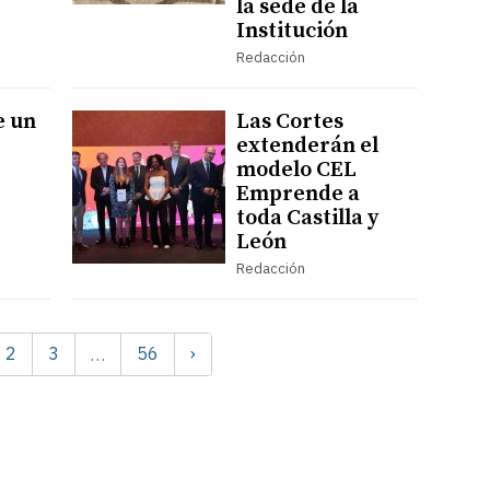
la sede de la
Institución
Redacción
e un
Las Cortes
extenderán el
modelo CEL
Emprende a
toda Castilla y
León
Redacción
2
3
56
›
…