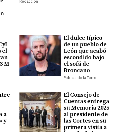
re
Redacción
ón
El dulce típico
CyL
de un pueblo de
 el
León que acabó
tan
escondido bajo
73 M
el sofá de
Broncano
Patricia de la Torre
ntre
El Consejo de
Cuentas entrega
su Memoria 2025
a a
al presidente de
» y
las Cortes en su
primera visita a