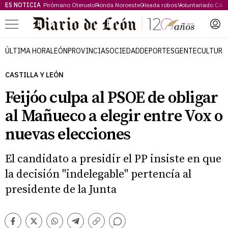
ES NOTICIA
Pirómano Oteruelo
Ronda Noroeste
Oleada robos
Voluntariado Cári
Menú
ÚLTIMA HORA
LEÓN
PROVINCIA
SOCIEDAD
DEPORTES
GENTE
CULTURA
CASTILLA Y LEÓN
Feijóo culpa al PSOE de obligar
al Mañueco a elegir entre Vox o
nuevas elecciones
El candidato a presidir el PP insiste en que
la decisión "indelegable" pertencía al
presidente de la Junta
Comentarios
Facebook
Twitter
Whatsapp
Telegram
Copiar