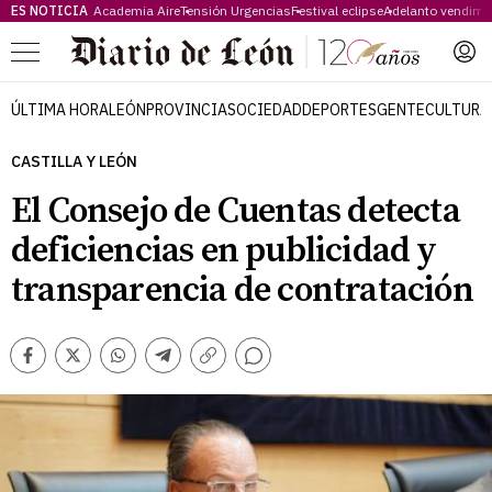
ES NOTICIA
Academia Aire
Tensión Urgencias
Festival eclipse
Adelanto vendimi
Menú
ÚLTIMA HORA
LEÓN
PROVINCIA
SOCIEDAD
DEPORTES
GENTE
CULTURA
CASTILLA Y LEÓN
El Consejo de Cuentas detecta
deficiencias en publicidad y
transparencia de contratación
Comentarios
Facebook
Twitter
Whatsapp
Telegram
Copiar
enlace