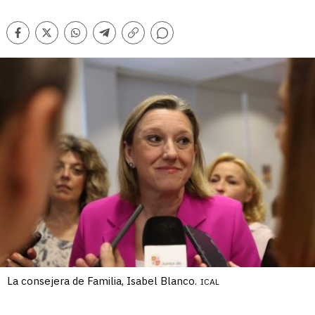
Comentarios
Facebook
Twitter
Whatsapp
Telegram
Copiar
enlace
La consejera de Familia, Isabel Blanco.
ICAL