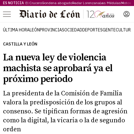
ES NOTICIA
El Crucero
Condena abogado
Radar Lorenzana
Las Médulas
Motos 
Menú
ÚLTIMA HORA
LEÓN
PROVINCIA
SOCIEDAD
DEPORTES
GENTE
CULTURA
CASTILLA Y LEÓN
La nueva ley de violencia
machista se aprobará ya el
próximo periodo
La presidenta de la Comisión de Familia
valora la predisposición de los grupos al
consenso. Se tipifican formas de agresión
como la digital, la vicaria o la de segundo
orden