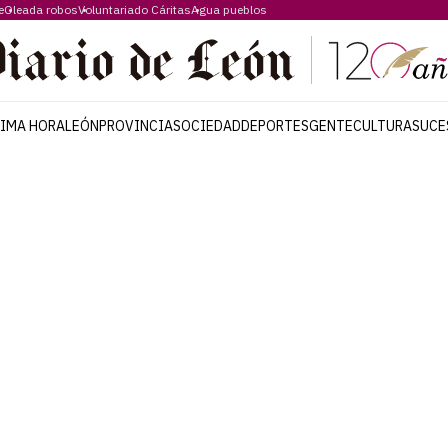
e
Oleada robos
Voluntariado Cáritas
Agua pueblos
TIMA HORA
LEÓN
PROVINCIA
SOCIEDAD
DEPORTES
GENTE
CULTURA
SUCE