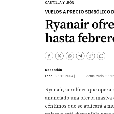
CASTILLA Y LEÓN
VUELOS A PRECIO SIMBÓLICO 
Ryanair ofr
hasta febrer
Comentarios
Facebook
Twitter
Whatsapp
Telegram
Copiar
enlace
Redacción
León
26.12.2004 | 01:00
Actualizado:
26.12
Ryanair, aerolínea que opera 
anunciado una oferta masiva d
céntimos que se aplicará a mu