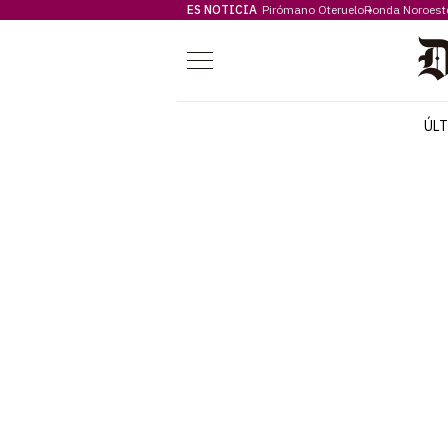
ES NOTICIA
Pirómano Oteruelo
Ronda Noroest
Menú
ÚL