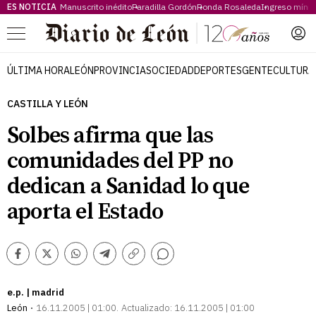
ES NOTICIA
Manuscrito inédito
Paradilla Gordón
Ronda Rosaleda
Ingreso míni
Menú
ÚLTIMA HORA
LEÓN
PROVINCIA
SOCIEDAD
DEPORTES
GENTE
CULTURA
CASTILLA Y LEÓN
Solbes afirma que las
comunidades del PP no
dedican a Sanidad lo que
aporta el Estado
Comentarios
Facebook
Twitter
Whatsapp
Telegram
Copiar
enlace
e.p. | madrid
León
16.11.2005 | 01:00
Actualizado:
16.11.2005 | 01:00