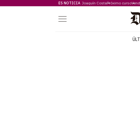
ES NOTICIA
Joaquín Costa
Próximo curso
Vend
Menú
ÚL