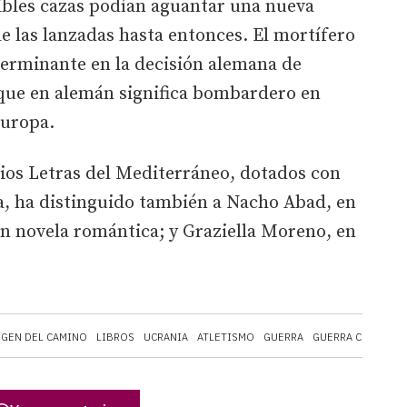
ibles cazas podían aguantar una nueva
de las lanzadas hasta entonces. El mortífero
terminante en la decisión alemana de
que en alemán significa bombardero en
Europa.
mios Letras del Mediterráneo, dotados con
a, ha distinguido también a Nacho Abad, en
en novela romántica; y Graziella Moreno, en
RGEN DEL CAMINO
LIBROS
UCRANIA
ATLETISMO
GUERRA
GUERRA CIVIL
EJ