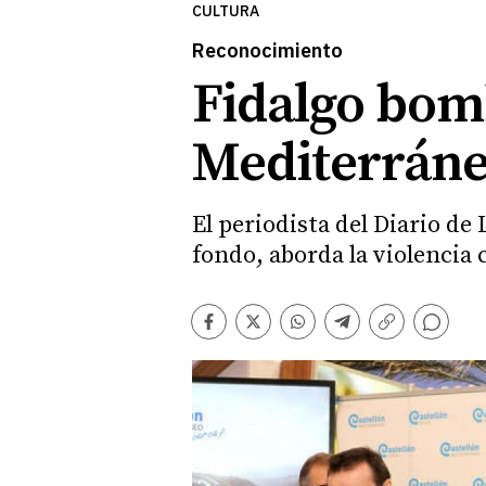
CULTURA
Reconocimiento
Fidalgo bomb
Mediterráneo
El periodista del Diario de 
fondo, aborda la violencia
Comentarios
Facebook
Twitter
Whatsapp
Telegram
Copiar
enlace