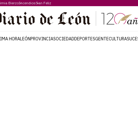
imia Bierzo
Incendios
San Feliz
TIMA HORA
LEÓN
PROVINCIA
SOCIEDAD
DEPORTES
GENTE
CULTURA
SUCE