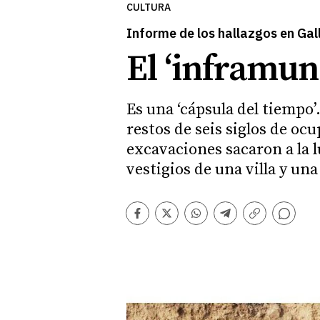
CULTURA
Informe de los hallazgos en Gal
El ‘inframun
Es una ‘cápsula del tiempo’
restos de seis siglos de o
excavaciones sacaron a la 
vestigios de una villa y u
Comentarios
Facebook
Twitter
Whatsapp
Telegram
Copiar
enlace