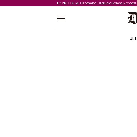
ES NOTICIA
Pirómano Oteruelo
Ronda Noroest
Menú
ÚL