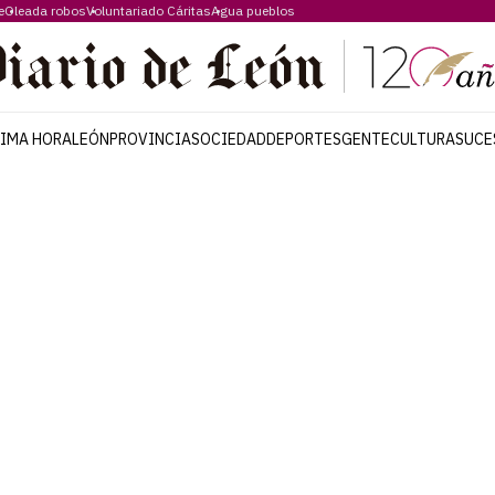
e
Oleada robos
Voluntariado Cáritas
Agua pueblos
TIMA HORA
LEÓN
PROVINCIA
SOCIEDAD
DEPORTES
GENTE
CULTURA
SUCE