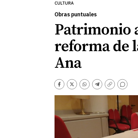
CULTURA
Obras puntuales
Patrimonio a
reforma de l
Ana
Comentarios
Facebook
Twitter
Whatsapp
Telegram
Copiar
enlace