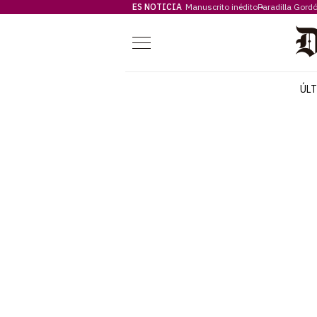
ES NOTICIA
Manuscrito inédito
Paradilla Gord
Menú
ÚL