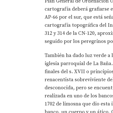
Plan General de Ordenación Ur
cartografía deberá grafiarse 
AP-66 por el sur, que está se
cartografía topográfica del I
312 y 314 de la CN-120, apro
seguido por los peregrinos po
También ha dado luz verde a l
iglesia parroquial de La Baña
finales del s. XVII o principi
renacentista sobreviviente del
desconocida, pero se encuentr
realizada en uno de los bancos
1702 de limosna que dio esta i
banco, un cuerpo y un ático. C