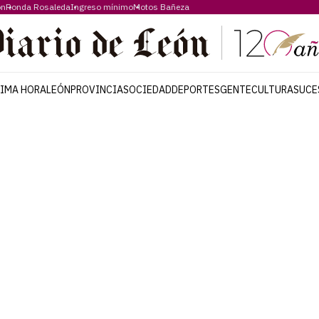
ón
Ronda Rosaleda
Ingreso mínimo
Motos Bañeza
TIMA HORA
LEÓN
PROVINCIA
SOCIEDAD
DEPORTES
GENTE
CULTURA
SUCE