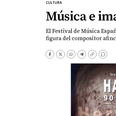
CULTURA
Música e ima
El Festival de Música Espa
figura del compositor afinc
Comentarios
Facebook
Twitter
Whatsapp
Telegram
Copiar
enlace