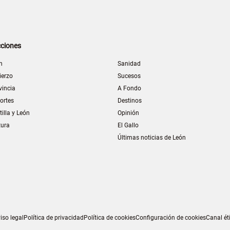
ciones
n
Sanidad
ierzo
Sucesos
vincia
A Fondo
ortes
Destinos
tilla y León
Opinión
tura
El Gallo
Últimas noticias de León
iso legal
Política de privacidad
Política de cookies
Configuración de cookies
Canal ét