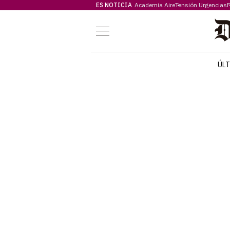
ES NOTICIA
Academia Aire
Tensión Urgencias
F
Menú
ÚL