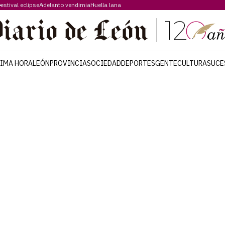
estival eclipse
Adelanto vendimia
Huella lana
TIMA HORA
LEÓN
PROVINCIA
SOCIEDAD
DEPORTES
GENTE
CULTURA
SUCE