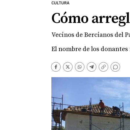
CULTURA
Cómo arregla
Vecinos de Bercianos del 
El nombre de los donantes i
Comentarios
Facebook
Twitter
Whatsapp
Telegram
Copiar
enlace