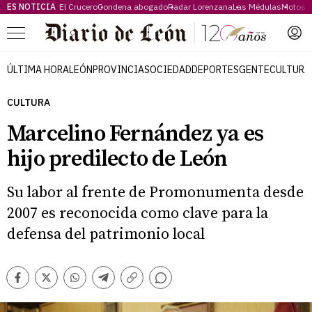
ES NOTICIA
El Crucero
Condena abogado
Radar Lorenzana
Las Médulas
Motos 
Menú
ÚLTIMA HORA
LEÓN
PROVINCIA
SOCIEDAD
DEPORTES
GENTE
CULTURA
CULTURA
Marcelino Fernández ya es
hijo predilecto de León
Su labor al frente de Promonumenta desde
2007 es reconocida como clave para la
defensa del patrimonio local
Comentarios
Facebook
Twitter
Whatsapp
Telegram
Copiar
enlace