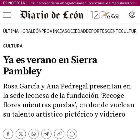
ES NOTICIA
El Crucero
Condena abogado
Radar Lorenzana
Las Médulas
Motos 
Menú
ÚLTIMA HORA
LEÓN
PROVINCIA
SOCIEDAD
DEPORTES
GENTE
CULTURA
CULTURA
Ya es verano en Sierra
Pambley
Rosa García y Ana Pedregal presentan en
la sede leonesa de la fundación ‘Recoge
flores mientras puedas’, en donde vuelcan
su talento artístico pictórico y vidriero
Comentarios
Facebook
Twitter
Whatsapp
Telegram
Copiar