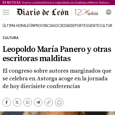
ES NOTICIA
Drama soledad
Crónica negra
Calle ancha
Eclipse
Motos Bañeza
Menú
ÚLTIMA HORA
LEÓN
PROVINCIA
SOCIEDAD
DEPORTES
GENTE
CULTURA
CULTURA
Leopoldo María Panero y otras
escritoras malditas
El congreso sobre autores marginados que
se celebra en Astorga acoge en la jornada
de hoy diecisiete conferencias
Comentarios
Facebook
Twitter
Whatsapp
Telegram
Copiar
enlace