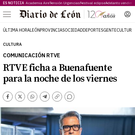
ES NOTICIA
Academia Aire
Tensión Urgencias
Festival eclipse
Adelanto vendimi
Menú
ÚLTIMA HORA
LEÓN
PROVINCIA
SOCIEDAD
DEPORTES
GENTE
CULTURA
CULTURA
COMUNICACIÓN RTVE
RTVE ficha a Buenafuente
para la noche de los viernes
Comentarios
Facebook
Twitter
Whatsapp
Telegram
Copiar
enlace