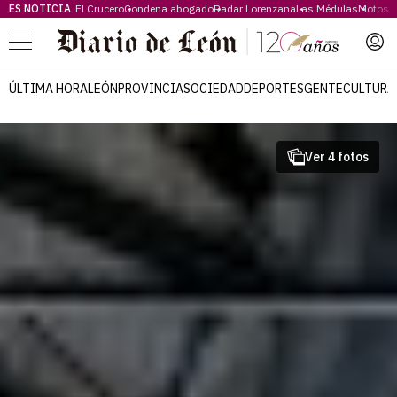
ES NOTICIA
El Crucero
Condena abogado
Radar Lorenzana
Las Médulas
Motos 
Menú
ÚLTIMA HORA
LEÓN
PROVINCIA
SOCIEDAD
DEPORTES
GENTE
CULTURA
Ver 4 fotos