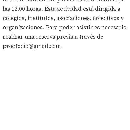
las 12.00 horas. Esta actividad está dirigida a
colegios, institutos, asociaciones, colectivos y
organizaciones. Para poder asistir es necesario
realizar una reserva previa a través de
proetocio@gmail.com.
Talleres
Los sábados 27 de diciembre y 3 de enero, de
11.00 a 14.00 horas, se celebrará el “Taller de
Lightpainting I y II”, enmarcado dentro de la
programación navideña y con doce plazas
disponibles.