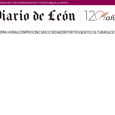
e
Oleada robos
Voluntariado Cáritas
Agua pueblos
TIMA HORA
LEÓN
PROVINCIA
SOCIEDAD
DEPORTES
GENTE
CULTURA
SUCE