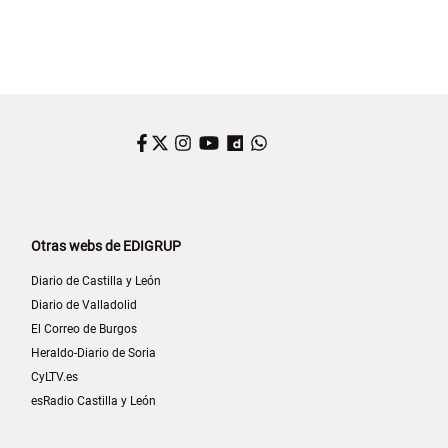
Facebook
Twitter
Instagram
YouTube
Dailymotion
WhatsApp
Otras webs de EDIGRUP
Diario de Castilla y León
Diario de Valladolid
El Correo de Burgos
Heraldo-Diario de Soria
CyLTV.es
esRadio Castilla y León