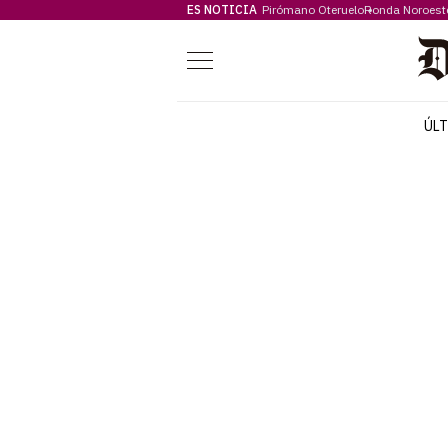
ES NOTICIA
Pirómano Oteruelo
Ronda Noroest
Menú
ÚL