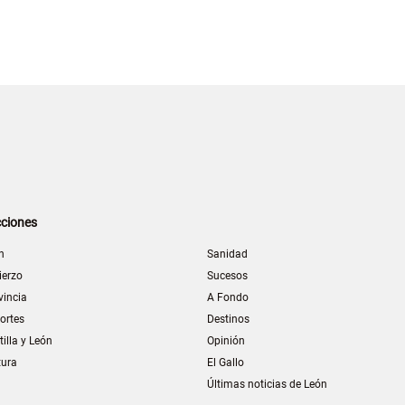
ciones
n
Sanidad
ierzo
Sucesos
vincia
A Fondo
ortes
Destinos
tilla y León
Opinión
tura
El Gallo
Últimas noticias de León