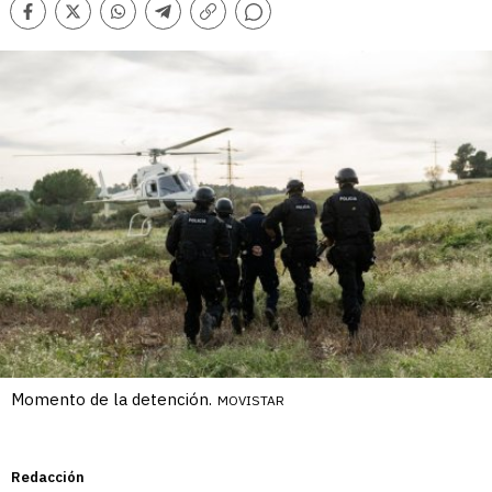
Comentarios
Facebook
Twitter
Whatsapp
Telegram
Copiar
enlace
Momento de la detención.
MOVISTAR
Redacción