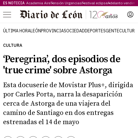
ES NOTICIA
Academia Aire
Tensión Urgencias
Festival eclipse
Adelanto vendimi
Menú
ÚLTIMA HORA
LEÓN
PROVINCIA
SOCIEDAD
DEPORTES
GENTE
CULTURA
CULTURA
‘Peregrina’, dos episodios de
'true crime' sobre Astorga
Esta docuserie de Movistar Plus+, dirigida
por Carles Porta, narra la desaparición
cerca de Astorga de una viajera del
camino de Santiago en dos entregas
estrenadas el 14 de mayo