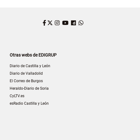
Facebook
Twitter
Instagram
YouTube
Dailymotion
WhatsApp
Otras webs de EDIGRUP
Diario de Castilla y León
Diario de Valladolid
El Correo de Burgos
Heraldo-Diario de Soria
CyLTV.es
esRadio Castilla y León