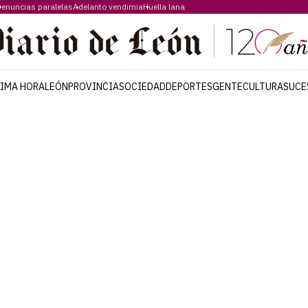
enuncias paralelas
Adelanto vendimia
Huella lana
TIMA HORA
LEÓN
PROVINCIA
SOCIEDAD
DEPORTES
GENTE
CULTURA
SUCE