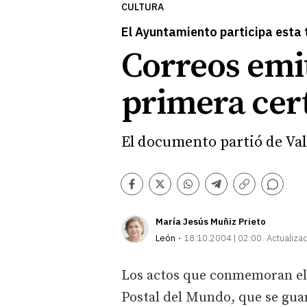
CULTURA
El Ayuntamiento participa esta 
Correos emit
primera cert
El documento partió de Val
Comentarios
Facebook
Twitter
Whatsapp
Telegram
Copiar
enlace
María Jesús Muñiz Prieto
León
18.10.2004 | 02:00
Actualiza
Los actos que conmemoran el 
Postal del Mundo, que se gua