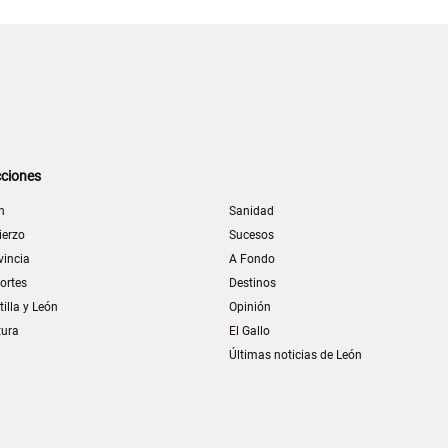
ciones
n
Sanidad
ierzo
Sucesos
vincia
A Fondo
ortes
Destinos
tilla y León
Opinión
tura
El Gallo
Últimas noticias de León