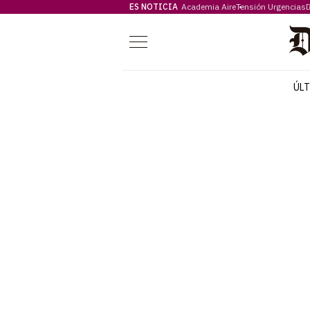
ES NOTICIA
Academia Aire
Tensión Urgencias
D
Menú
ÚL