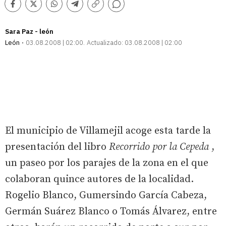
Comentarios
Facebook
Twitter
Whatsapp
Telegram
Copiar
enlace
Sara Paz - león
León
03.08.2008 | 02:00
Actualizado:
03.08.2008 | 02:00
El municipio de Villamejil acoge esta tarde la
presentación del libro
Recorrido por la Cepeda
,
un paseo por los parajes de la zona en el que
colaboran quince autores de la localidad.
Rogelio Blanco, Gumersindo García Cabeza,
Germán Suárez Blanco o Tomás Álvarez, entre