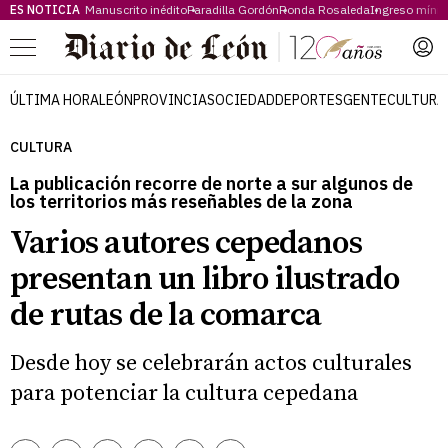
ES NOTICIA
Manuscrito inédito
Paradilla Gordón
Ronda Rosaleda
Ingreso míni
Menú
ÚLTIMA HORA
LEÓN
PROVINCIA
SOCIEDAD
DEPORTES
GENTE
CULTURA
CULTURA
La publicación recorre de norte a sur algunos de
los territorios más reseñables de la zona
Varios autores cepedanos
presentan un libro ilustrado
de rutas de la comarca
Desde hoy se celebrarán actos culturales
para potenciar la cultura cepedana