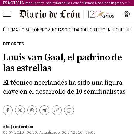
ES NOTICIA
Manuscrito inédito
Paradilla Gordón
Ronda Rosaleda
Ingreso míni
Menú
ÚLTIMA HORA
LEÓN
PROVINCIA
SOCIEDAD
DEPORTES
GENTE
CULTURA
DEPORTES
Louis van Gaal, el padrino de
las estrellas
El técnico neerlandés ha sido una figura
clave en el desarrollo de 10 semifinalistas
Comentarios
Facebook
Twitter
Whatsapp
Telegram
Copiar
enlace
efe | rotterdam
06.07.2010 | 06:00
Actualizado:
06.07.2010 | 06:00