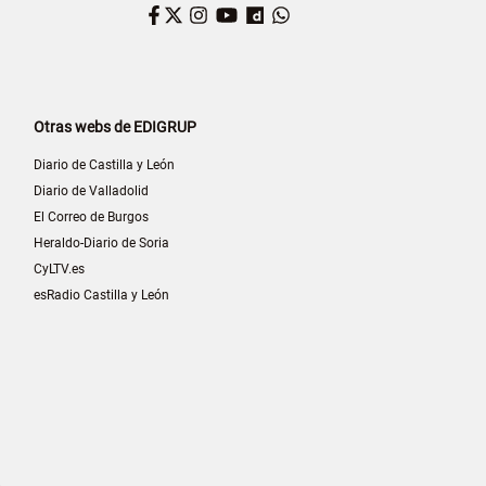
Facebook
Twitter
Instagram
YouTube
Dailymotion
WhatsApp
Otras webs de EDIGRUP
Diario de Castilla y León
Diario de Valladolid
El Correo de Burgos
Heraldo-Diario de Soria
CyLTV.es
esRadio Castilla y León