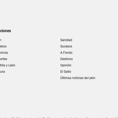
ciones
n
Sanidad
ierzo
Sucesos
vincia
A Fondo
ortes
Destinos
tilla y León
Opinión
tura
El Gallo
Últimas noticias de León