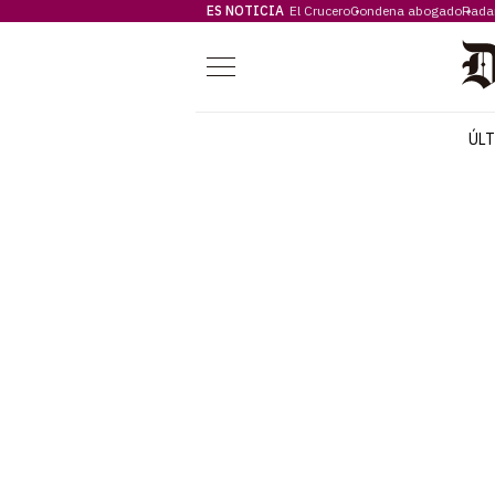
ES NOTICIA
El Crucero
Condena abogado
Rada
Menú
ÚL