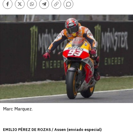
Comentarios
Facebook
Twitter
Whatsapp
Telegram
Copiar
enlace
Marc Marquez.
EMILIO PÉREZ DE ROZAS / Assen (enviado especial)