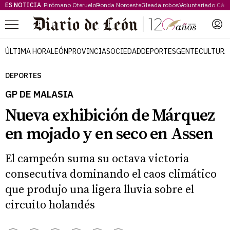
ES NOTICIA
Pirómano Oteruelo
Ronda Noroeste
Oleada robos
Voluntariado Cári
Menú
ÚLTIMA HORA
LEÓN
PROVINCIA
SOCIEDAD
DEPORTES
GENTE
CULTURA
DEPORTES
GP DE MALASIA
Nueva exhibición de Márquez
en mojado y en seco en Assen
El campeón suma su octava victoria
consecutiva dominando el caos climático
que produjo una ligera lluvia sobre el
circuito holandés