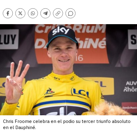
Comentarios
Facebook
Twitter
Whatsapp
Telegram
Copiar
enlace
Chris Froome celebra en el podio su tercer triunfo absoluto
en el Dauphiné.