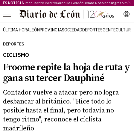
ES NOTICIA
Manuscrito inédito
Paradilla Gordón
Ronda Rosaleda
Ingreso míni
Menú
ÚLTIMA HORA
LEÓN
PROVINCIA
SOCIEDAD
DEPORTES
GENTE
CULTURA
DEPORTES
CICLISMO
Froome repite la hoja de ruta y
gana su tercer Dauphiné
Contador vuelve a atacar pero no logra
desbancar al británico. "Hice todo lo
posible hasta el final, pero todavía no
tengo ritmo", reconoce el ciclista
madrileño