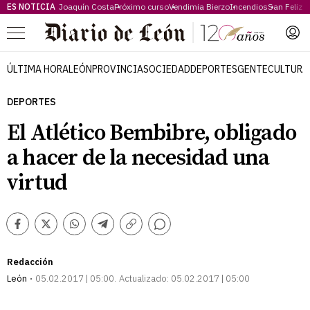
ES NOTICIA
Joaquín Costa
Próximo curso
Vendimia Bierzo
Incendios
San Feliz
Menú
ÚLTIMA HORA
LEÓN
PROVINCIA
SOCIEDAD
DEPORTES
GENTE
CULTURA
DEPORTES
El Atlético Bembibre, obligado
a hacer de la necesidad una
virtud
Comentarios
Facebook
Twitter
Whatsapp
Telegram
Copiar
enlace
Redacción
León
05.02.2017 | 05:00
Actualizado:
05.02.2017 | 05:00