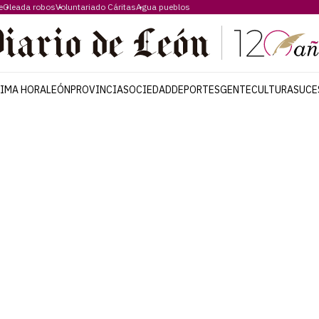
e
Oleada robos
Voluntariado Cáritas
Agua pueblos
TIMA HORA
LEÓN
PROVINCIA
SOCIEDAD
DEPORTES
GENTE
CULTURA
SUCE