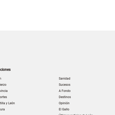
ciones
n
Sanidad
ierzo
Sucesos
vincia
A Fondo
ortes
Destinos
tilla y León
Opinión
tura
El Gallo