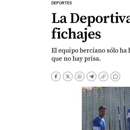
DEPORTES
La Deportiva
fichajes
El equipo berciano sólo ha
que no hay prisa.
Comentarios
Facebook
Twitter
Whatsapp
Telegram
Copiar
enlace