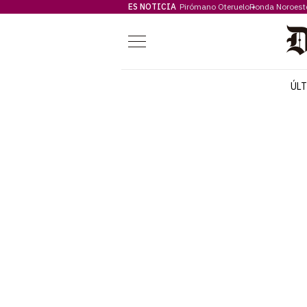
ES NOTICIA
Pirómano Oteruelo
Ronda Noroest
Menú
ÚL