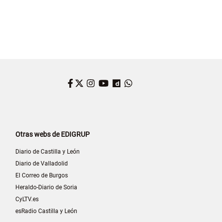
Facebook
Twitter
Instagram
YouTube
Dailymotion
WhatsApp
Otras webs de EDIGRUP
Diario de Castilla y León
Diario de Valladolid
El Correo de Burgos
Heraldo-Diario de Soria
CyLTV.es
esRadio Castilla y León