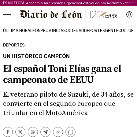
ES NOTICIA
Academia Aire
Tensión Urgencias
Festival eclipse
Adelanto vendimi
Menú
ÚLTIMA HORA
LEÓN
PROVINCIA
SOCIEDAD
DEPORTES
GENTE
CULTURA
DEPORTES
UN HISTÓRICO CAMPEÓN
El español Toni Elías gana el
campeonato de EEUU
El veterano piloto de Suzuki, de 34 años, se
convierte en el segundo europeo que
triunfar en el MotoAmérica
Comentarios
Facebook
Twitter
Whatsapp
Telegram
Copiar