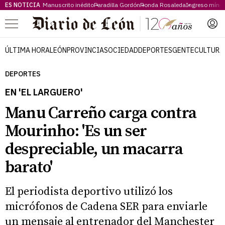
ES NOTICIA
Manuscrito inédito
Paradilla Gordón
Ronda Rosaleda
Ingreso míni
Menú
ÚLTIMA HORA
LEÓN
PROVINCIA
SOCIEDAD
DEPORTES
GENTE
CULTURA
DEPORTES
EN 'EL LARGUERO'
Manu Carreño carga contra
Mourinho: 'Es un ser
despreciable, un macarra
barato'
El periodista deportivo utilizó los
micrófonos de Cadena SER para enviarle
un mensaje al entrenador del Manchester