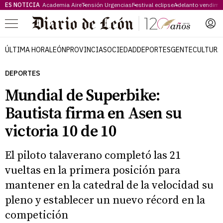
ES NOTICIA
Academia Aire
Tensión Urgencias
Festival eclipse
Adelanto vendimi
Menú
ÚLTIMA HORA
LEÓN
PROVINCIA
SOCIEDAD
DEPORTES
GENTE
CULTURA
DEPORTES
Mundial de Superbike:
Bautista firma en Asen su
victoria 10 de 10
El piloto talaverano completó las 21
vueltas en la primera posición para
mantener en la catedral de la velocidad su
pleno y establecer un nuevo récord en la
competición