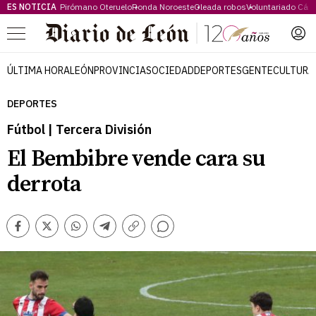
ES NOTICIA
Pirómano Oteruelo
Ronda Noroeste
Oleada robos
Voluntariado Cári
Menú
ÚLTIMA HORA
LEÓN
PROVINCIA
SOCIEDAD
DEPORTES
GENTE
CULTURA
DEPORTES
Fútbol | Tercera División
El Bembibre vende cara su
derrota
Comentarios
Facebook
Twitter
Whatsapp
Telegram
Copiar
enlace