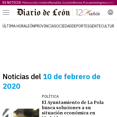
ES NOTICIA
Manuscrito inédito
Paradilla Gordón
Ronda Rosaleda
Ingreso míni
Menú
ÚLTIMA HORA
LEÓN
PROVINCIA
SOCIEDAD
DEPORTES
GENTE
CULTURA
Noticias del
10 de febrero de
2020
POLÍTICA
El Ayuntamiento de La Pola
busca soluciones a su
situación económica en