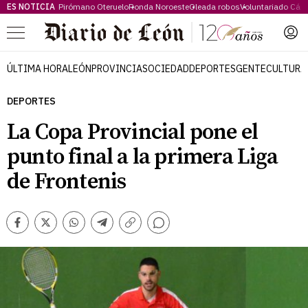
ES NOTICIA
Pirómano Oteruelo
Ronda Noroeste
Oleada robos
Voluntariado Cári
Menú
ÚLTIMA HORA
LEÓN
PROVINCIA
SOCIEDAD
DEPORTES
GENTE
CULTURA
DEPORTES
La Copa Provincial pone el
punto final a la primera Liga
de Frontenis
Comentarios
Facebook
Twitter
Whatsapp
Telegram
Copiar
enlace