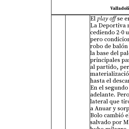
Valladol
El
play off
se e
La Deportiva n
cediendo 2-0 u
pero condicion
robo de balón
la base del pa
principales pa
al partido, pe
materializaci
hasta el desca
En el segundo 
adelante. Pero
lateral que ti
a Anuar y sor
Bolo cambió e
salvado por Ma