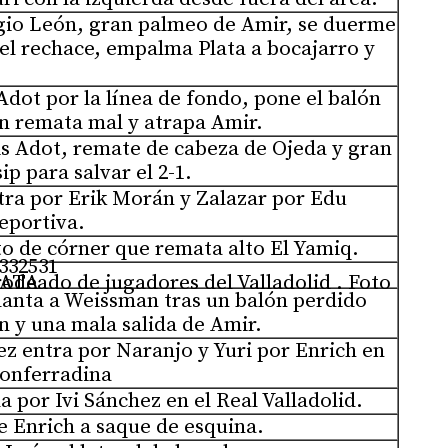
gio León, gran palmeo de Amir, se duerme
el rechace, empalma Plata a bocajarro y
 Adot por la línea de fondo, pone el balón
an remata mal y atrapa Amir.
is Adot, remate de cabeza de Ojeda y gran
p para salvar el 2-1.
tra por Erik Morán y Zalazar por Edu
eportiva.
to de córner que remata alto El Yamiq.
 LUIS DE LA MATA
lanta a Weissman tras un balón perdido
n y una mala salida de Amir.
z entra por Naranjo y Yuri por Enrich en
Ponferradina
la por Ivi Sánchez en el Real Valladolid.
e Enrich a saque de esquina.