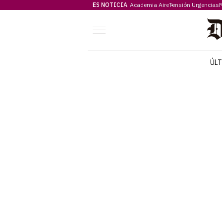
ES NOTICIA
Academia Aire
Tensión Urgencias
F
Menú
ÚL