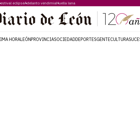
estival eclipse
Adelanto vendimia
Huella lana
TIMA HORA
LEÓN
PROVINCIA
SOCIEDAD
DEPORTES
GENTE
CULTURA
SUCE