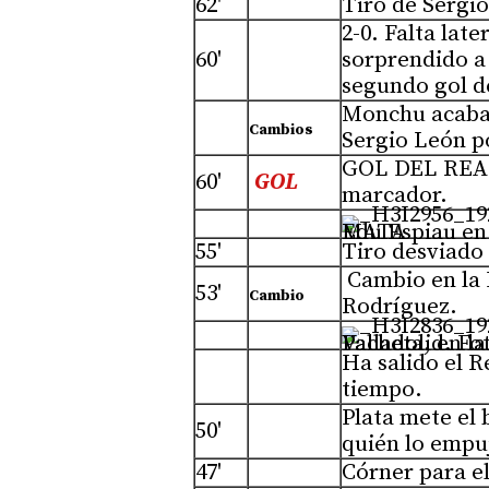
62'
Tiro de Sergio
2-0. Falta lat
60'
sorprendido a 
segundo gol de
Monchu acabab
Cambios
Sergio León p
GOL DEL REAL
60'
GOL
marcador.
Edu Espiau en un lance del juego. Foto. LUIS DE LA MATA
55'
Tiro desviado 
Cambio en la 
53'
Cambio
Rodríguez.
Pacheta, en la banda del Estadio 
Ha salido el 
tiempo.
Plata mete el 
50'
quién lo empuj
47'
Córner para el