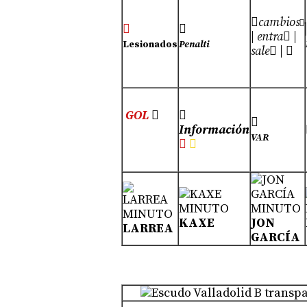

cambios



| entra

|
Lesionados
Penalti
sale

| 
GOL



Información
VAR


KAXE
JON
LARREA
GARCÍA