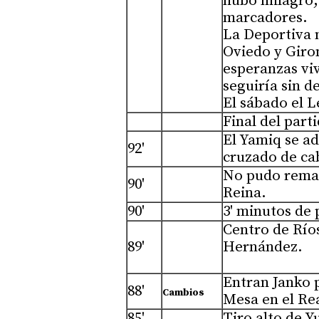
hubo milagro,
marcadores.
La Deportiva n
Oviedo y Giro
esperanzas viv
seguiría sin d
El sábado el L
Final del parti
El Yamiq se a
92'
cruzado de ca
No pudo remat
90'
Reina.
90'
3' minutos de
Centro de Ríos
89'
Hernández.
Entran Janko 
88'
Cambios
Mesa en el Rea
85'
Tiro alto de Y