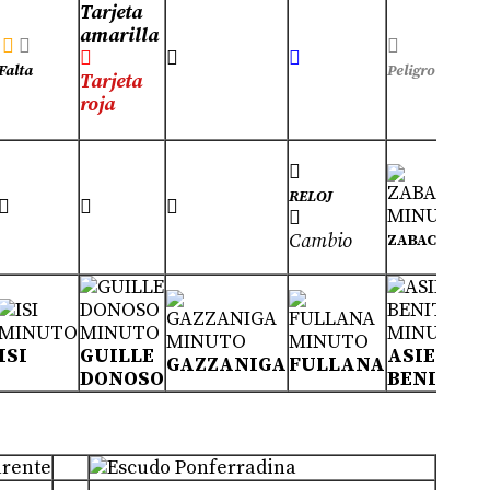
Tarjeta
amarilla








Pel
Falta
Peligro
Tarjeta
con
roja

RELOJ




Y
Cambio
ZABACO
ISI
GUILLE
ASIER
GAZZANIGA
FULLANA
B
DONOSO
BENITO