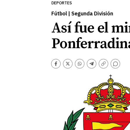
DEPORTES
Fútbol | Segunda División
Así fue el m
Ponferradin
Comentarios
Facebook
Twitter
Whatsapp
Telegram
Copiar
enlace