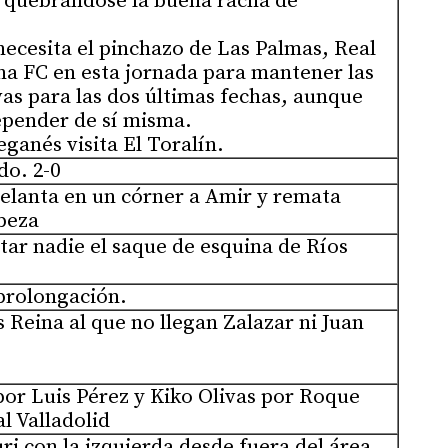
 quebrándose la buena racha de
ecesita el pinchazo de Las Palmas, Real
na FC en esta jornada para mantener las
as para las dos últimas fechas, aunque
epender de sí misma.
eganés visita El Toralín.
do. 2-0
delanta en un córner a Amir y remata
beza
ar nadie el saque de esquina de Ríos
 prolongación.
 Reina al que no llegan Zalazar ni Juan
por Luis Pérez y Kiko Olivas por Roque
l Valladolid
uri con la izquierda desde fuera del área.