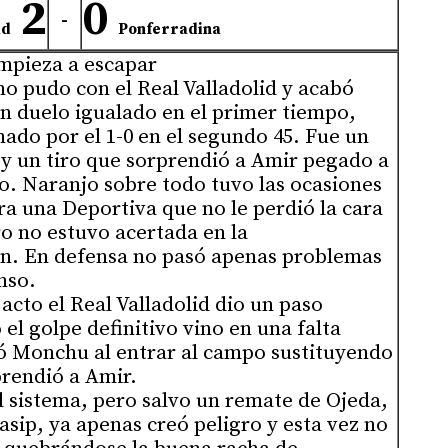
2
0
-
id
Ponferradina
mpieza a escapar
o pudo con el Real Valladolid y acabó
n duelo igualado en el primer tiempo,
ado por el 1-0 en el segundo 45. Fue un
 y un tiro que sorprendió a Amir pegado a
lo. Naranjo sobre todo tuvo las ocasiones
ra una Deportiva que no le perdió la cara
ro no estuvo acertada en la
ón. En defensa no pasó apenas problemas
nso.
acto el Real Valladolid dio un paso
 el golpe definitivo vino en una falta
ró Monchu al entrar al campo sustituyendo
prendió a Amir.
l sistema, pero salvo un remate de Ojeda,
sip, ya apenas creó peligro y esta vez no