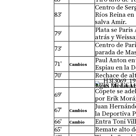
Centro de Ser
83'
Ríos Reina en 
salva Amir.
Plata se Paris
79'
atrás y Weiss
Centro de Par
73'
parada de Masi
Paul Anton en
71'
Cambios
Espiau en la D
70'
Rechace de al
Agus Medina rodeado de jugadores del Valladolid . Foto
Copete se ade
69'
por Erik Morá
Juan Hernánde
67'
Cambios
la Deportiva 
66'
Entra Toni Vil
Cambio
65'
Remate alto d