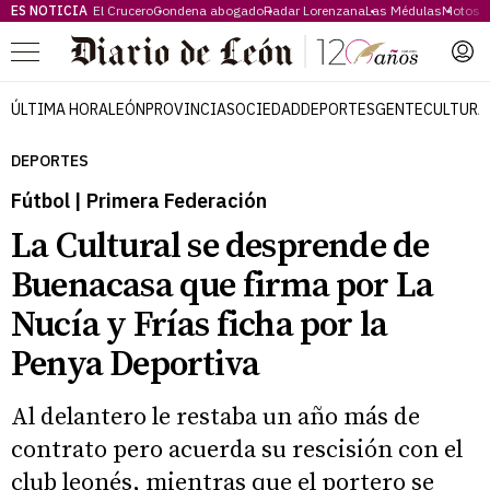
ES NOTICIA
El Crucero
Condena abogado
Radar Lorenzana
Las Médulas
Motos 
Menú
ÚLTIMA HORA
LEÓN
PROVINCIA
SOCIEDAD
DEPORTES
GENTE
CULTURA
DEPORTES
Fútbol | Primera Federación
La Cultural se desprende de
Buenacasa que firma por La
Nucía y Frías ficha por la
Penya Deportiva
Al delantero le restaba un año más de
contrato pero acuerda su rescisión con el
club leonés, mientras que el portero se