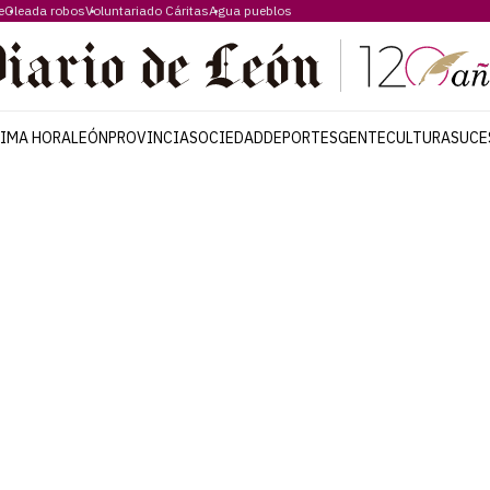
e
Oleada robos
Voluntariado Cáritas
Agua pueblos
TIMA HORA
LEÓN
PROVINCIA
SOCIEDAD
DEPORTES
GENTE
CULTURA
SUCE