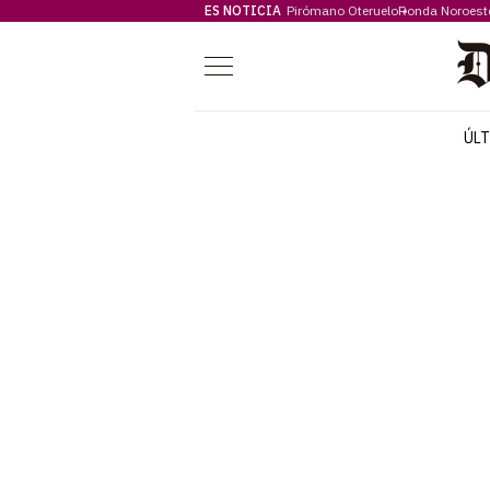
ES NOTICIA
Pirómano Oteruelo
Ronda Noroest
Menú
ÚL