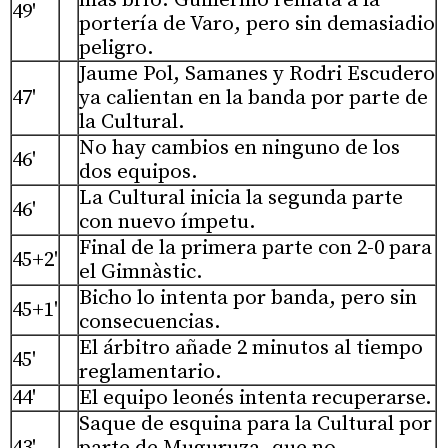
más brío. Guillermo remata a la
49'
portería de Varo, pero sin demasiadio
peligro.
Jaume Pol, Samanes y Rodri Escudero
47'
ya calientan en la banda por parte de
la Cultural.
No hay cambios en ninguno de los
46'
dos equipos.
La Cultural inicia la segunda parte
46'
con nuevo ímpetu.
Final de la primera parte con 2-0 para
45+2'
el Gimnàstic.
Bicho lo intenta por banda, pero sin
45+1'
consecuencias.
El árbitro añade 2 minutos al tiempo
45'
reglamentario.
44'
El equipo leonés intenta recuperarse.
Saque de esquina para la Cultural por