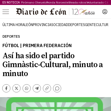
ES NOTICIA
Pirómano Oteruelo
Ronda Noroeste
Oleada robos
Voluntariado Cári
Menú
ÚLTIMA HORA
LEÓN
PROVINCIA
SOCIEDAD
DEPORTES
GENTE
CULTURA
DEPORTES
FÚTBOL | PRIMERA FEDERACIÓN
Así ha sido el partido
Gimnàstic-Cultural, minuto a
minuto
Comentarios
Facebook
Twitter
Whatsapp
Telegram
Copiar
enlace