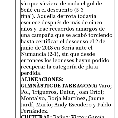
sin que sirviera de nada el gol de
Señé en el descuento (5-3
final). Aquella derrota todavía
escuece después de más de cinco
años y trae recuerdos amargos de
una campaña que se acabó torciendo
hasta certificar el descenso el 2 de
junio de 2018 en Soria ante el
Numancia (2-1), sin que desde
entonces los leoneses hayan podido
recuperar la categoría de plata
perdida.
ALINEACIONES:
GIMNÀSTIC DE TARRAGONA:
Varo;
Pol, Trigueros, Dufur, Joan Oriol;
Montalvo, Borja Martínez, Jaume
Jardí, Mario; Andy Escudero y Pablo
Fernández.
CULTURAL:
Bañuz; Víctor García,