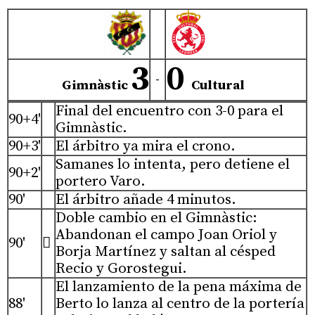
3
0
-
Gimnàstic
Cultural
Final del encuentro con 3-0 para el
90+4'
Gimnàstic.
90+3'
El árbitro ya mira el crono.
Samanes lo intenta, pero detiene el
90+2'
portero Varo.
90'
El árbitro añade 4 minutos.
Doble cambio en el Gimnàstic:
Abandonan el campo Joan Oriol y
90'

Borja Martínez y saltan al césped
Recio y Gorostegui.
El lanzamiento de la pena máxima de
88'
Berto lo lanza al centro de la portería