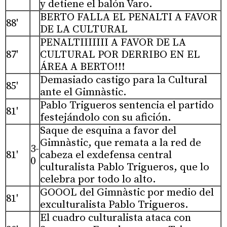
y detiene el balón Varo.
BERTO FALLA EL PENALTI A FAVOR
88'
DE LA CULTURAL
PENALTIIIIIII A FAVOR DE LA
87'
CULTURAL POR DERRIBO EN EL
ÁREA A BERTO!!!
Demasiado castigo para la Cultural
85'
ante el Gimnàstic.
Pablo Trigueros sentencia el partido
81'
festejándolo con su afición.
Saque de esquina a favor del
Gimnàstic, que remata a la red de
3-
81'
cabeza el exdefensa central
0
culturalista Pablo Trigueros, que lo
celebra por todo lo alto.
GOOOL del Gimnàstic por medio del
81'
exculturalista Pablo Trigueros.
El cuadro culturalista ataca con