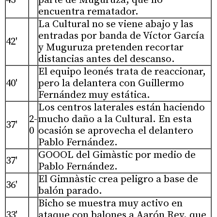
43'
parte de Muguruza, que no
encuentra rematador.
La Cultural no se viene abajo y las
entradas por banda de Víctor García
42'
y Muguruza pretenden recortar
distancias antes del descanso.
El equipo leonés trata de reaccionar,
40'
pero la delantera con Guillermo
Fernández muy estática.
Los centros laterales están haciendo
2-
mucho daño a la Cultural. En esta
37'
0
ocasión se aprovecha el delantero
Pablo Fernández.
GOOOL del Gimàstic por medio de
37'
Pablo Fernández.
El Gimnàstic crea peligro a base de
36'
balón parado.
Bicho se muestra muy activo en
33'
ataque con balones a Aarón Rey, que