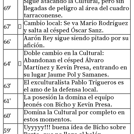
Sigue atacando la Cultural, pero sin
69'
llegadas de peligro al área del cuadro
tarraconense.
Cambio local: Se va Mario Rodríguez
67'

y salta al césped Óscar Sanz.
Aarón Rey sigue siendo pitado por su
66'
afición.
Doble cambio en la Cultural:
Abandonan el césped Álvaro
64'

Martínez y Kevin Presa, entrando en
su lugar Jaume Pol y Samanes.
El exculturalista Pablo Trigueros es
63'
el amo de la defensa local.
La posesión la domina el equipo
61'
leonés con Bicho y Kevin Presa.
Domina la Cultural por completo en
60'
estos momentos.
Uyyyyy!!! buena idea de Bicho sobre
59'