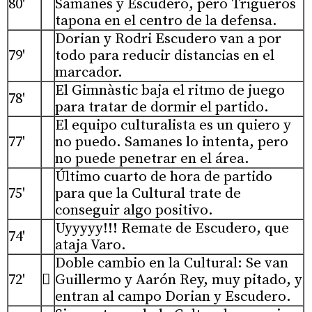
80'
Samanes y Escudero, pero Trigueros
tapona en el centro de la defensa.
Dorian y Rodri Escudero van a por
79'
todo para reducir distancias en el
marcador.
El Gimnàstic baja el ritmo de juego
78'
para tratar de dormir el partido.
El equipo culturalista es un quiero y
77'
no puedo. Samanes lo intenta, pero
no puede penetrar en el área.
Último cuarto de hora de partido
75'
para que la Cultural trate de
conseguir algo positivo.
Uyyyyy!!! Remate de Escudero, que
74'
ataja Varo.
Doble cambio en la Cultural: Se van
72'

Guillermo y Aarón Rey, muy pitado, y
entran al campo Dorian y Escudero.