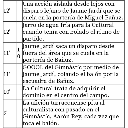
Una acción aislada desde lejos con
12'
disparo lejano de Jaume Jardí que se
cuela en la portería de Miguel Bañuz.
Jarro de agua fría para la Cultural
12'
cuando tenía controlado el ritmo de
partido.
Jaume Jardí saca un disparo desde
1-
11'
fuera del área que se cuela en la
0
portería de Bañuz.
GOOOL del Gimnàstic por medio de
11'
Jaume Jardí, colando el balón por la
escuadra de Bañuz.
La Cultural trata de adquirir el
10'
dominio en el centro del campo.
La afición tarraconense pita al
culturalista con pasado en el
9'
Gimnàstic, Aarón Rey, cada vez que
toca el balón.