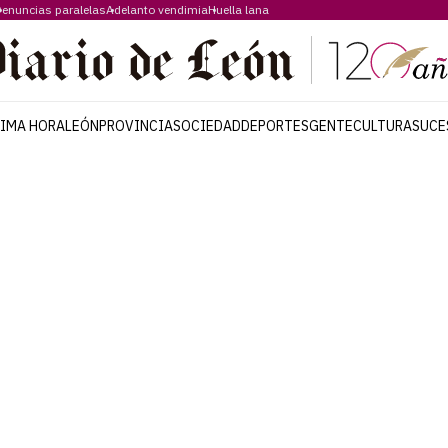
enuncias paralelas
Adelanto vendimia
Huella lana
TIMA HORA
LEÓN
PROVINCIA
SOCIEDAD
DEPORTES
GENTE
CULTURA
SUCE