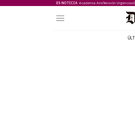
ES NOTICIA
Academia Aire
Tensión Urgencias
D
Menú
ÚL