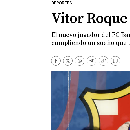
DEPORTES
Vitor Roque 
El nuevo jugador del FC Ba
cumpliendo un sueño que 
Comentarios
Facebook
Twitter
Whatsapp
Telegram
Copiar
enlace