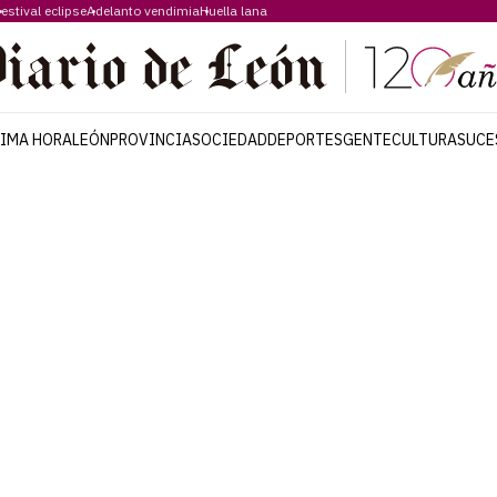
estival eclipse
Adelanto vendimia
Huella lana
TIMA HORA
LEÓN
PROVINCIA
SOCIEDAD
DEPORTES
GENTE
CULTURA
SUCE