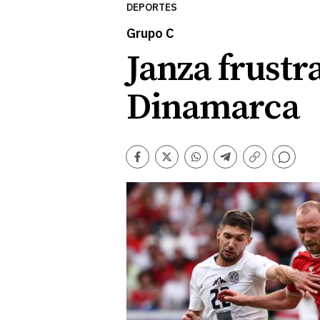
DEPORTES
Grupo C
Janza frustr
Dinamarca
Comentarios
Facebook
Twitter
Whatsapp
Telegram
Copiar
enlace