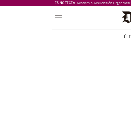
ES NOTICIA
Academia Aire
Tensión Urgencias
F
Menú
ÚL