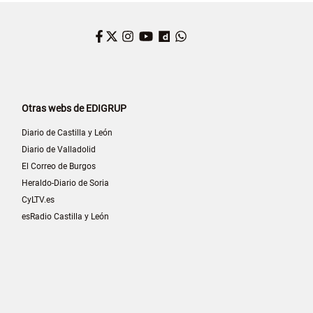
Facebook
Twitter
Instagram
YouTube
Dailymotion
WhatsApp
Otras webs de EDIGRUP
Diario de Castilla y León
Diario de Valladolid
El Correo de Burgos
Heraldo-Diario de Soria
CyLTV.es
esRadio Castilla y León