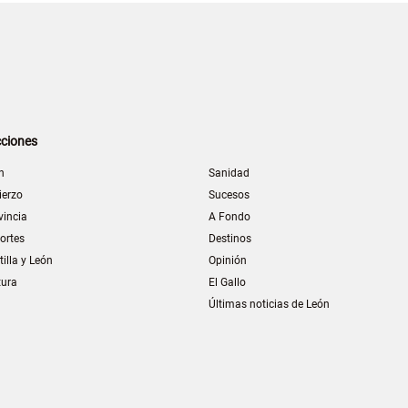
ciones
n
Sanidad
ierzo
Sucesos
vincia
A Fondo
ortes
Destinos
tilla y León
Opinión
tura
El Gallo
Últimas noticias de León