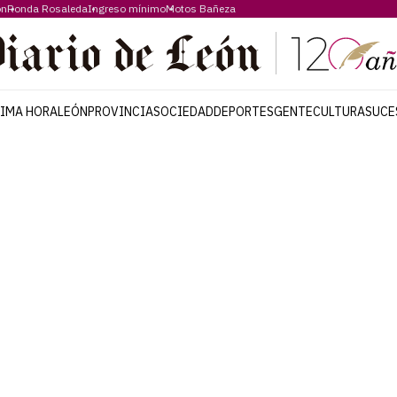
ón
Ronda Rosaleda
Ingreso mínimo
Motos Bañeza
TIMA HORA
LEÓN
PROVINCIA
SOCIEDAD
DEPORTES
GENTE
CULTURA
SUCE