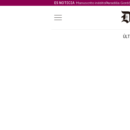
ES NOTICIA
Manuscrito inédito
Paradilla Gord
Menú
ÚL