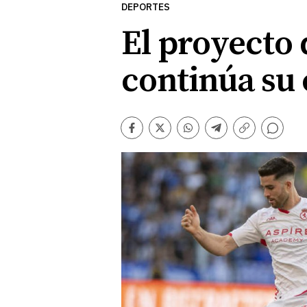
DEPORTES
El proyecto 
continúa su
Comentarios
Facebook
Twitter
Whatsapp
Telegram
Copiar
enlace