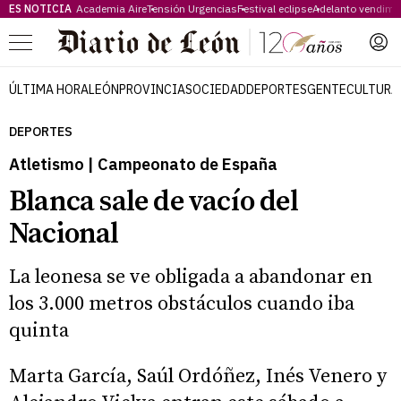
ES NOTICIA
Academia Aire
Tensión Urgencias
Festival eclipse
Adelanto vendimi
Menú
ÚLTIMA HORA
LEÓN
PROVINCIA
SOCIEDAD
DEPORTES
GENTE
CULTURA
DEPORTES
Atletismo | Campeonato de España
Blanca sale de vacío del
Nacional
La leonesa se ve obligada a abandonar en
los 3.000 metros obstáculos cuando iba
quinta
Marta García, Saúl Ordóñez, Inés Venero y