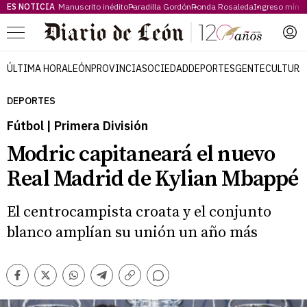
ES NOTICIA
Manuscrito inédito
Paradilla Gordón
Ronda Rosaleda
Ingreso míni
Menú
ÚLTIMA HORA
LEÓN
PROVINCIA
SOCIEDAD
DEPORTES
GENTE
CULTURA
DEPORTES
Fútbol | Primera División
Modric capitaneará el nuevo
Real Madrid de Kylian Mbappé
El centrocampista croata y el conjunto
blanco amplían su unión un año más
Comentarios
Facebook
Twitter
Whatsapp
Telegram
Copiar
enlace