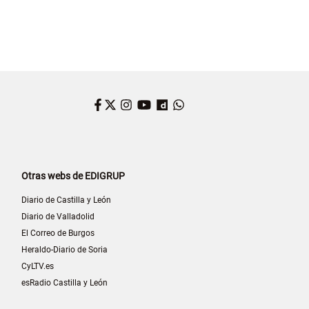
Facebook
Twitter
Instagram
YouTube
Dailymotion
WhatsApp
Otras webs de EDIGRUP
Diario de Castilla y León
Diario de Valladolid
El Correo de Burgos
Heraldo-Diario de Soria
CyLTV.es
esRadio Castilla y León