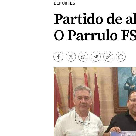
DEPORTES
Partido de a
O Parrulo F
Comentarios
Facebook
Twitter
Whatsapp
Telegram
Copiar
enlace