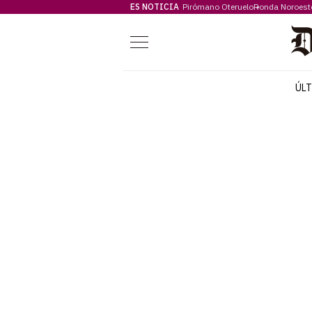
ES NOTICIA
Pirómano Oteruelo
Ronda Noroest
Menú
ÚL