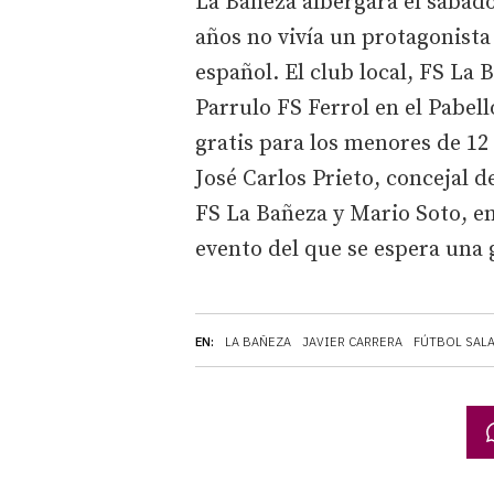
La Bañeza albergará el sábad
años no vivía un protagonista
español. El club local, FS La 
Parrulo FS Ferrol en el Pabel
gratis para los menores de 12 
José Carlos Prieto, concejal 
FS La Bañeza y Mario Soto, e
evento del que se espera una 
EN:
LA BAÑEZA
JAVIER CARRERA
FÚTBOL SAL