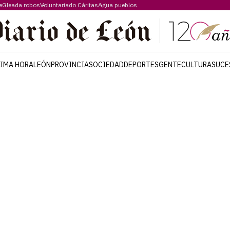
e
Oleada robos
Voluntariado Cáritas
Agua pueblos
TIMA HORA
LEÓN
PROVINCIA
SOCIEDAD
DEPORTES
GENTE
CULTURA
SUCE