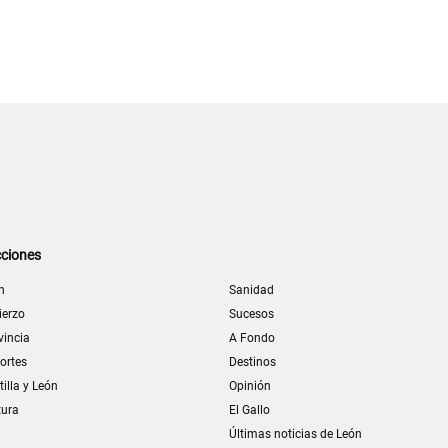
ciones
n
Sanidad
ierzo
Sucesos
vincia
A Fondo
ortes
Destinos
tilla y León
Opinión
tura
El Gallo
Últimas noticias de León